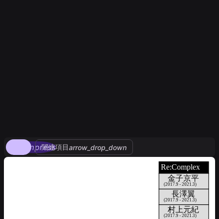
compress
関連項目
arrow_drop_down