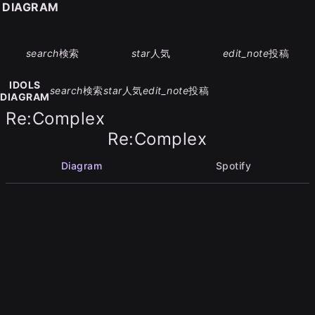
S DIAGRAM
search
検索
star
人気
edit_note
投稿
IDOLS
search
検索
star
人気
edit_note
投稿
DIAGRAM
Re:Complex
Re:Complex
Diagram
Spotify