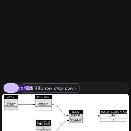
compress
関連項目
arrow_drop_down