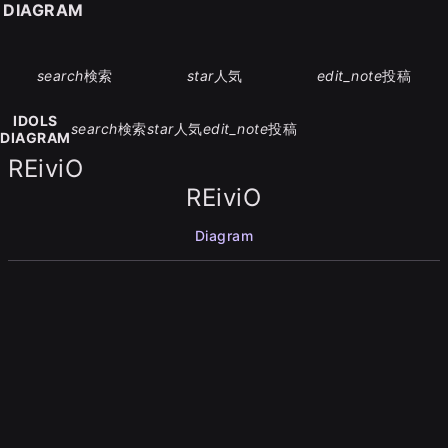
S DIAGRAM
search
検索
star
人気
edit_note
投稿
IDOLS
search
検索
star
人気
edit_note
投稿
DIAGRAM
REiviO
REiviO
Diagram