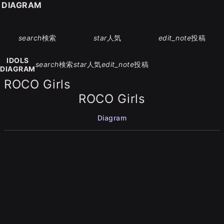
S DIAGRAM
search
検索
star
人気
edit_note
投稿
IDOLS
search
検索
star
人気
edit_note
投稿
DIAGRAM
ROCO Girls
ROCO Girls
Diagram