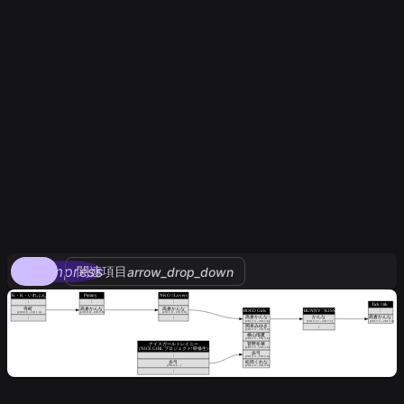
compress
関連項目
arrow_drop_down