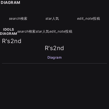
S DIAGRAM
search
検索
star
人気
edit_note
投稿
IDOLS
search
検索
star
人気
edit_note
投稿
DIAGRAM
R's2nd
R's2nd
Diagram