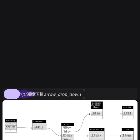
compress
関連項目
arrow_drop_down