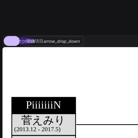
compress
関連項目
arrow_drop_down