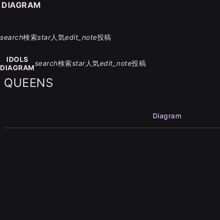
S DIAGRAM
search
検索
star
人気
edit_note
投稿
IDOLS
search
検索
star
人気
edit_note
投稿
DIAGRAM
QUEENS
Diagram