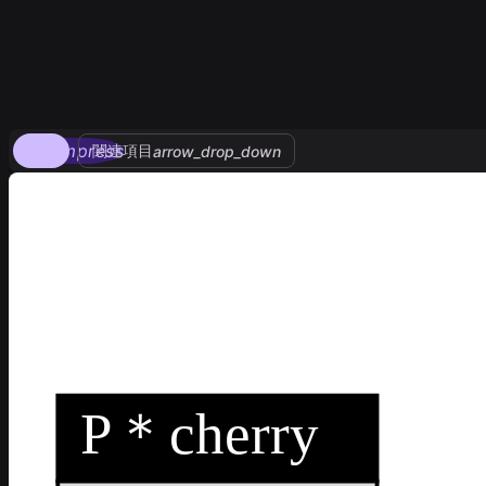
compress
関連項目
arrow_drop_down