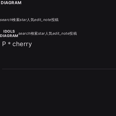
S DIAGRAM
search
検索
star
人気
edit_note
投稿
IDOLS
search
検索
star
人気
edit_note
投稿
DIAGRAM
P＊cherry