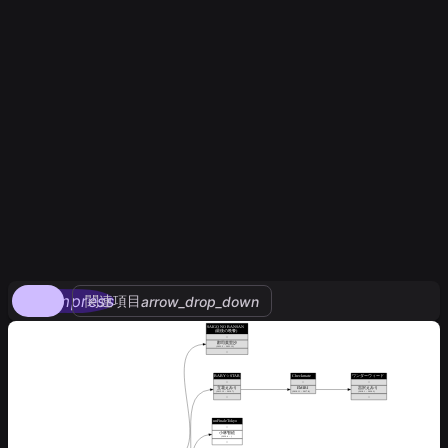
compress
関連項目
arrow_drop_down