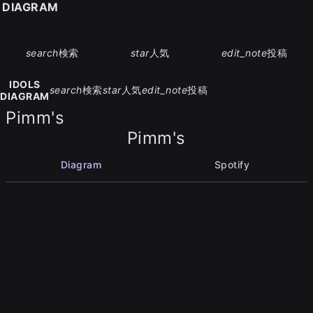
S DIAGRAM
search
検索
star
人気
edit_note
投稿
IDOLS
search
検索
star
人気
edit_note
投稿
DIAGRAM
Pimm's
Pimm's
Diagram
Spotify