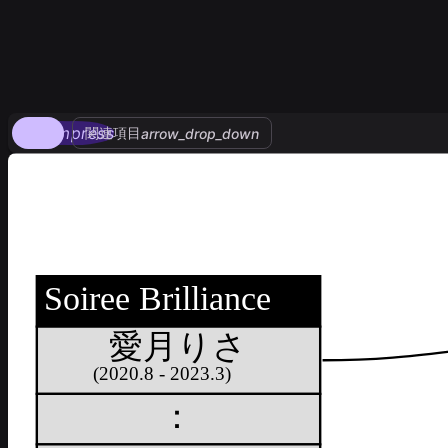
compress
関連項目
arrow_drop_down