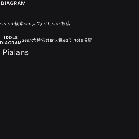
S DIAGRAM
search
検索
star
人気
edit_note
投稿
IDOLS
search
検索
star
人気
edit_note
投稿
DIAGRAM
Pialans