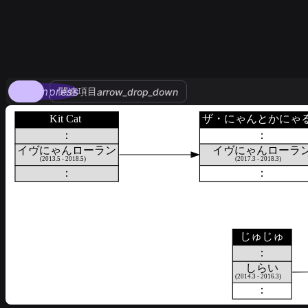
compress
関連項目
arrow_drop_down