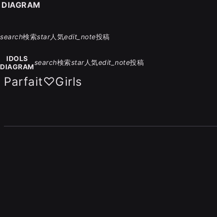
S DIAGRAM
search
検索
star
人気
edit_note
投稿
IDOLS
search
検索
star
人気
edit_note
投稿
DIAGRAM
Parfait♡Girls