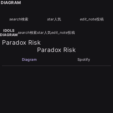
S DIAGRAM
search
検索
star
人気
edit_note
投稿
IDOLS
search
検索
star
人気
edit_note
投稿
DIAGRAM
Paradox Risk
Paradox Risk
Diagram
Spotify