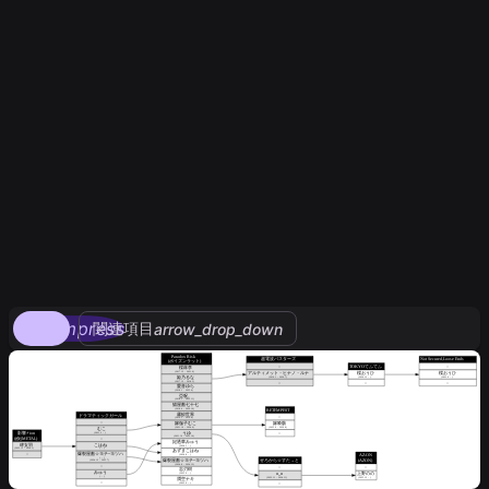
compress
関連項目
arrow_drop_down