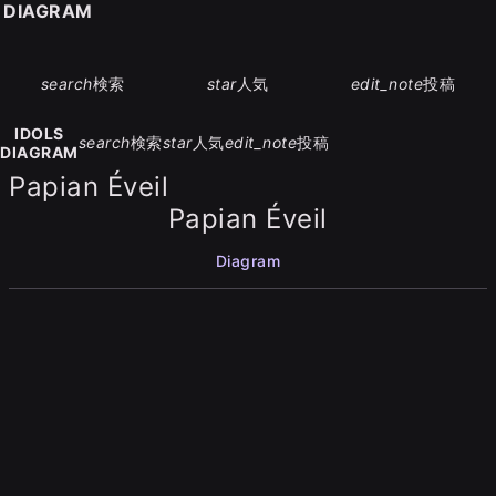
S DIAGRAM
search
検索
star
人気
edit_note
投稿
IDOLS
search
検索
star
人気
edit_note
投稿
DIAGRAM
Papian Éveil
Papian Éveil
Diagram