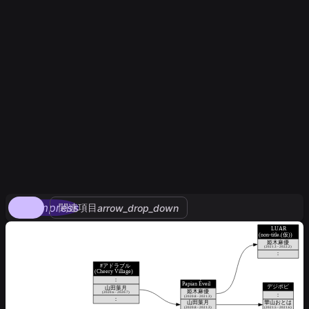
compress
関連項目
arrow_drop_down