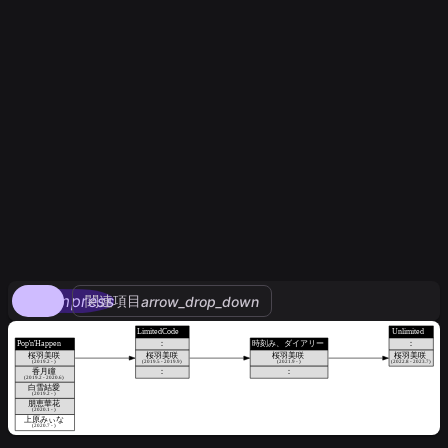
compress
関連項目
arrow_drop_down