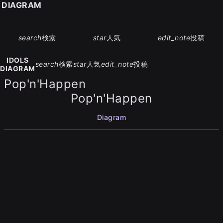
S DIAGRAM
search
検索
star
人気
edit_note
投稿
IDOLS
search
検索
star
人気
edit_note
投稿
DIAGRAM
Pop'n'Happen
Pop'n'Happen
Diagram