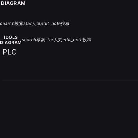
S DIAGRAM
search
検索
star
人気
edit_note
投稿
IDOLS
search
検索
star
人気
edit_note
投稿
DIAGRAM
PLC