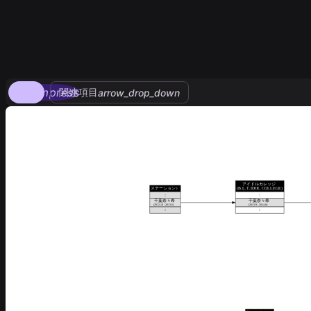
compress
関連項目
arrow_drop_down