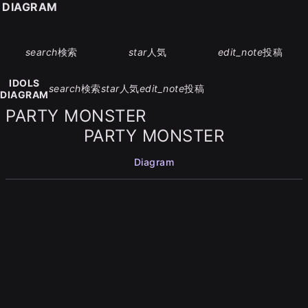
S DIAGRAM
search
検索
star
人気
edit_note
投稿
IDOLS
search
検索
star
人気
edit_note
投稿
DIAGRAM
PARTY MONSTER
PARTY MONSTER
Diagram