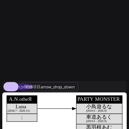
compress
関連項目
arrow_drop_down