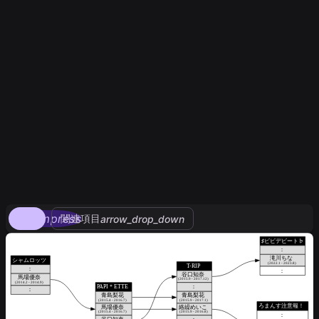
compress
関連項目
arrow_drop_down