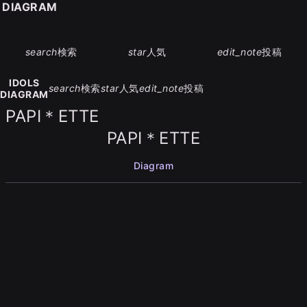
S DIAGRAM
search
検索
star
人気
edit_note
投稿
IDOLS
search
検索
star
人気
edit_note
投稿
DIAGRAM
PAPI＊ETTE
PAPI＊ETTE
Diagram