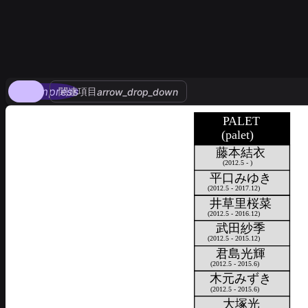
compress
関連項目
arrow_drop_down