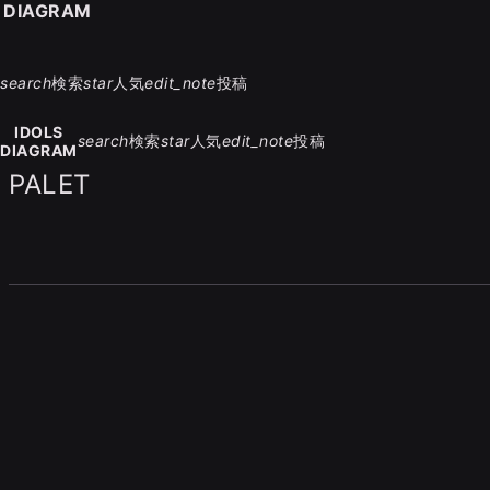
S DIAGRAM
search
検索
star
人気
edit_note
投稿
IDOLS
search
検索
star
人気
edit_note
投稿
DIAGRAM
PALET