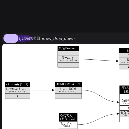
compress
関連項目
arrow_drop_down