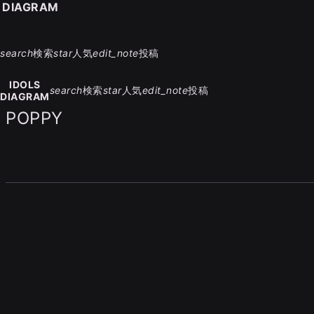
S DIAGRAM
search
検索
star
人気
edit_note
投稿
IDOLS
search
検索
star
人気
edit_note
投稿
DIAGRAM
POPPY