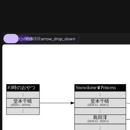
compress
関連項目
arrow_drop_down