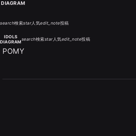
S DIAGRAM
search
検索
star
人気
edit_note
投稿
IDOLS
search
検索
star
人気
edit_note
投稿
DIAGRAM
POMY