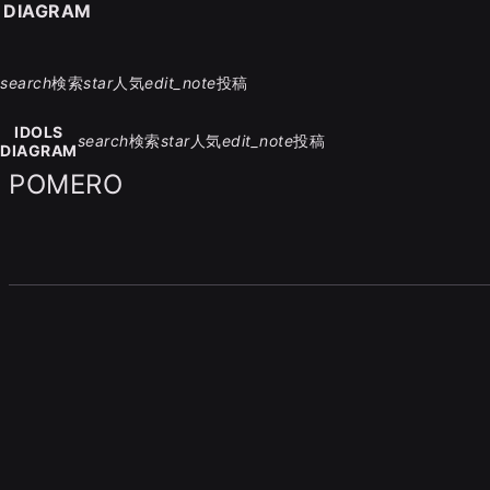
S DIAGRAM
search
検索
star
人気
edit_note
投稿
IDOLS
search
検索
star
人気
edit_note
投稿
DIAGRAM
POMERO