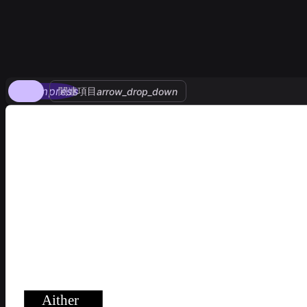
compress
関連項目
arrow_drop_down