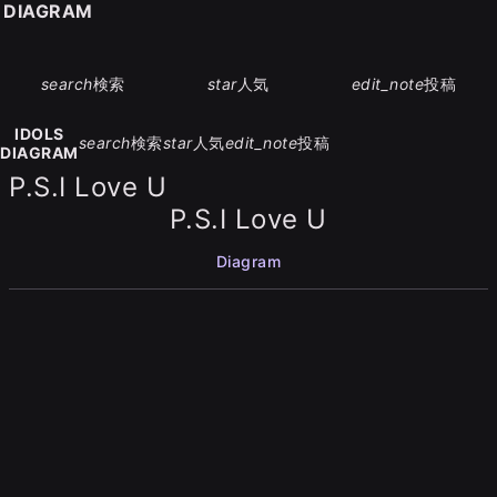
S DIAGRAM
search
検索
star
人気
edit_note
投稿
IDOLS
search
検索
star
人気
edit_note
投稿
DIAGRAM
P.S.I Love U
P.S.I Love U
Diagram