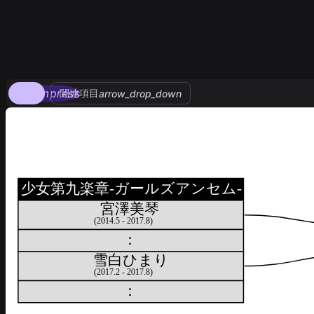
compress
関連項目
arrow_drop_down