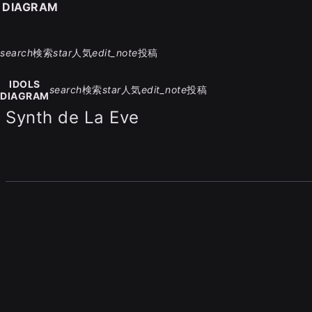
S DIAGRAM
search
検索
star
人気
edit_note
投稿
IDOLS
search
検索
star
人気
edit_note
投稿
DIAGRAM
Synth de La Eve