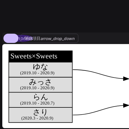
compress
関連項目
arrow_drop_down