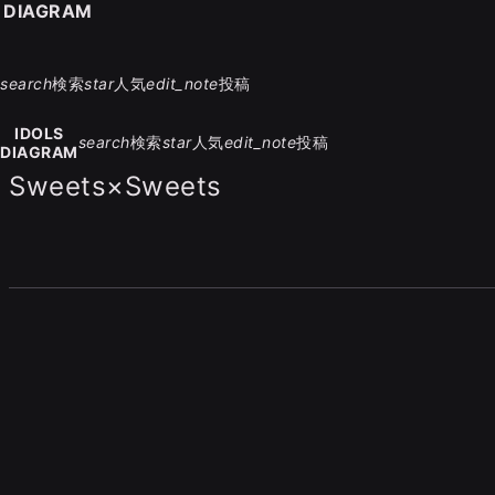
S DIAGRAM
search
検索
star
人気
edit_note
投稿
IDOLS
search
検索
star
人気
edit_note
投稿
DIAGRAM
Sweets×Sweets