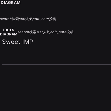
S DIAGRAM
search
検索
star
人気
edit_note
投稿
IDOLS
search
検索
star
人気
edit_note
投稿
DIAGRAM
Sweet IMP