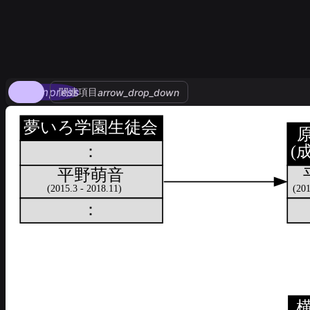
compress
関連項目
arrow_drop_down