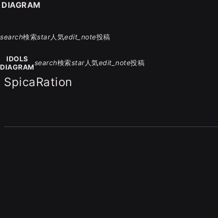
S DIAGRAM
search
検索
star
人気
edit_note
投稿
IDOLS
search
検索
star
人気
edit_note
投稿
DIAGRAM
SpicaRation