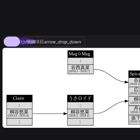
compress
関連項目
arrow_drop_down