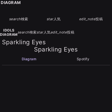
S DIAGRAM
search
検索
star
人気
edit_note
投稿
IDOLS
search
検索
star
人気
edit_note
投稿
DIAGRAM
Sparkling Eyes
Sparkling Eyes
Diagram
Spotify