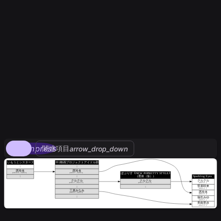
compress
関連項目
arrow_drop_down