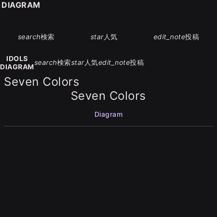
S DIAGRAM
search
検索
star
人気
edit_note
投稿
IDOLS
search
検索
star
人気
edit_note
投稿
DIAGRAM
Seven Colors
Seven Colors
Diagram