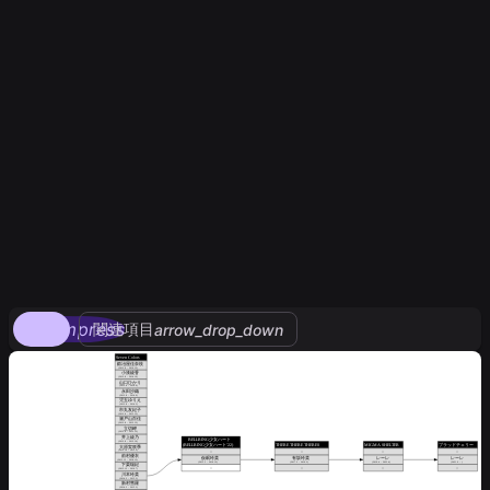
compress
関連項目
arrow_drop_down