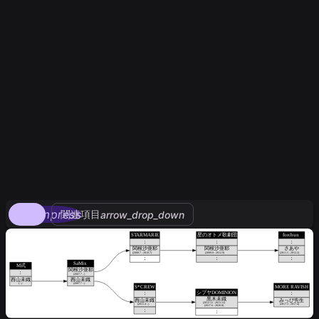
compress
関連項目
arrow_drop_down