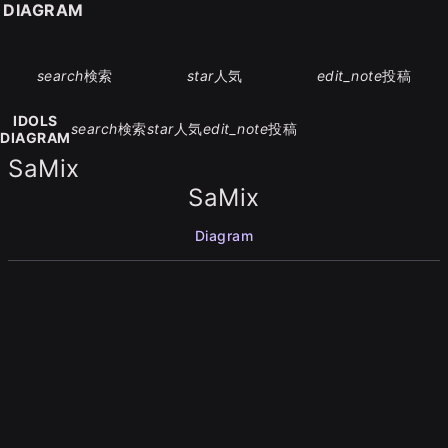
S DIAGRAM
search
検索
star
人気
edit_note
投稿
IDOLS
search
検索
star
人気
edit_note
投稿
DIAGRAM
SaMix
SaMix
Diagram