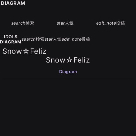
S DIAGRAM
search
検索
star
人気
edit_note
投稿
IDOLS
search
検索
star
人気
edit_note
投稿
DIAGRAM
Snow☆Feliz
Snow☆Feliz
Diagram