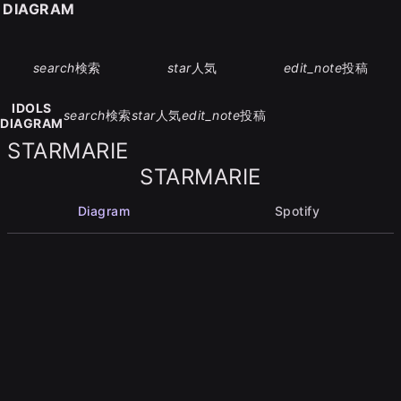
S DIAGRAM
search
検索
star
人気
edit_note
投稿
IDOLS
search
検索
star
人気
edit_note
投稿
DIAGRAM
STARMARIE
STARMARIE
Diagram
Spotify