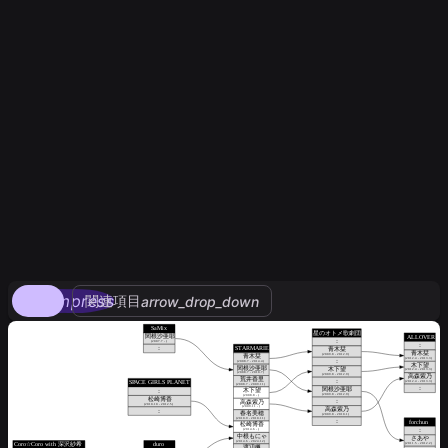
compress
関連項目
arrow_drop_down