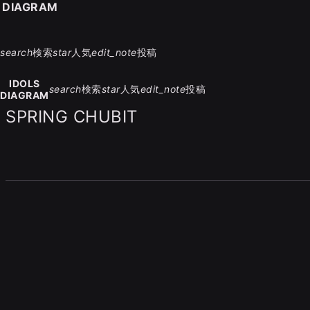
S DIAGRAM
search
検索
star
人気
edit_note
投稿
IDOLS
search
検索
star
人気
edit_note
投稿
DIAGRAM
SPRING CHUBIT