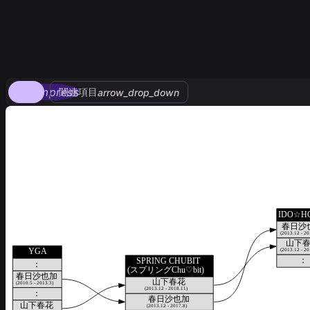
compress
関連項目
arrow_drop_down