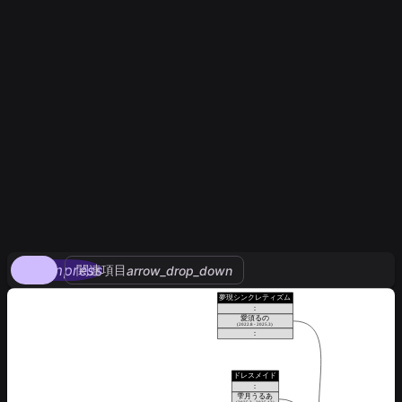
compress
関連項目
arrow_drop_down