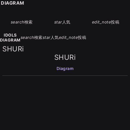
S DIAGRAM
search
検索
star
人気
edit_note
投稿
IDOLS
search
検索
star
人気
edit_note
投稿
DIAGRAM
SHURi
SHURi
Diagram