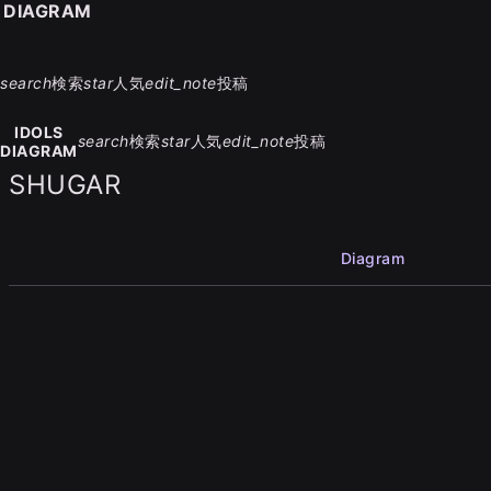
S DIAGRAM
search
検索
star
人気
edit_note
投稿
IDOLS
search
検索
star
人気
edit_note
投稿
DIAGRAM
SHUGAR
Diagram