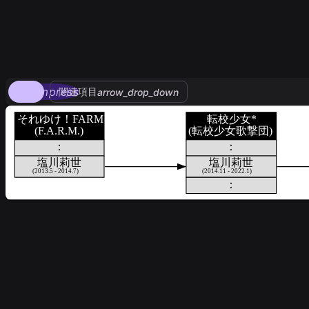
compress
関連項目
arrow_drop_down