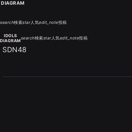
S DIAGRAM
search
検索
star
人気
edit_note
投稿
IDOLS
search
検索
star
人気
edit_note
投稿
DIAGRAM
SDN48