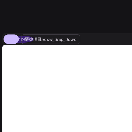
compress
関連項目
arrow_drop_down