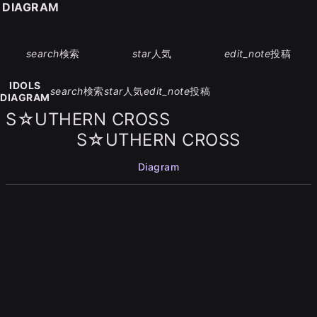
S DIAGRAM
search
検索
star
人気
edit_note
投稿
IDOLS
search
検索
star
人気
edit_note
投稿
DIAGRAM
S☆UTHERN CROSS
S☆UTHERN CROSS
Diagram