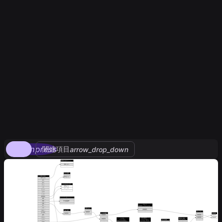
compress
関連項目
arrow_drop_down