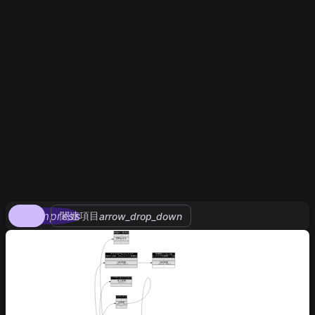
compress
関連項目
arrow_drop_down