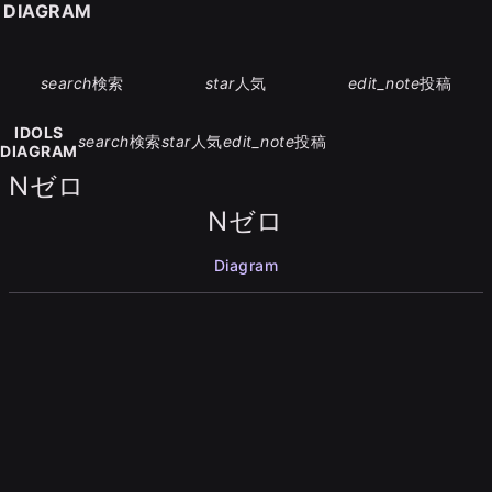
S DIAGRAM
search
検索
star
人気
edit_note
投稿
IDOLS
search
検索
star
人気
edit_note
投稿
DIAGRAM
Nゼロ
Nゼロ
Diagram