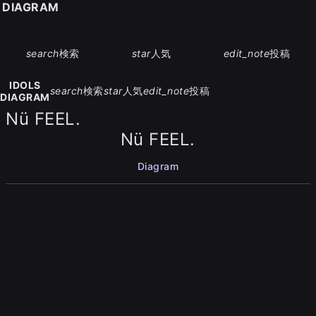
S DIAGRAM
search
検索
star
人気
edit_note
投稿
IDOLS
search
検索
star
人気
edit_note
投稿
DIAGRAM
Nü FEEL.
Nü FEEL.
Diagram