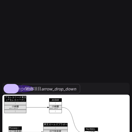
compress
関連項目
arrow_drop_down