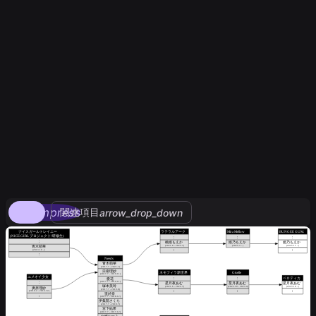
compress
関連項目
arrow_drop_down