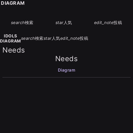
S DIAGRAM
search
検索
star
人気
edit_note
投稿
IDOLS
search
検索
star
人気
edit_note
投稿
DIAGRAM
Needs
Needs
Diagram