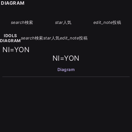
S DIAGRAM
search
検索
star
人気
edit_note
投稿
IDOLS
search
検索
star
人気
edit_note
投稿
DIAGRAM
NI=YON
NI=YON
Diagram