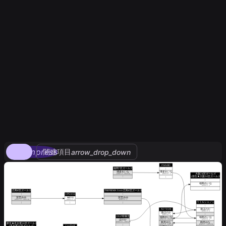
compress
関連項目
arrow_drop_down