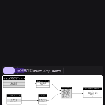
compress
関連項目
arrow_drop_down