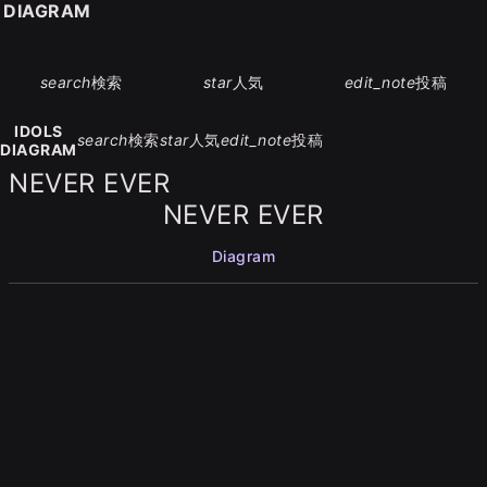
S DIAGRAM
search
検索
star
人気
edit_note
投稿
IDOLS
search
検索
star
人気
edit_note
投稿
DIAGRAM
NEVER EVER
NEVER EVER
Diagram