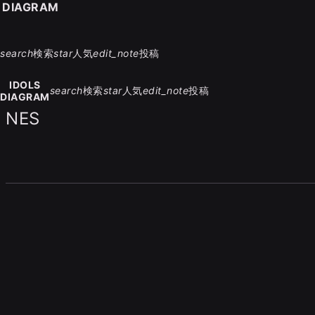
S DIAGRAM
search
検索
star
人気
edit_note
投稿
IDOLS
search
検索
star
人気
edit_note
投稿
DIAGRAM
NES