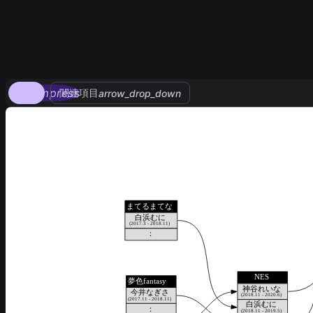
compress
関連項目
arrow_drop_down