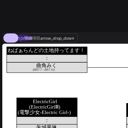
compress
関連項目
arrow_drop_down