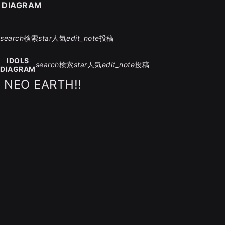
S DIAGRAM
search
検索
star
人気
edit_note
投稿
IDOLS
search
検索
star
人気
edit_note
投稿
DIAGRAM
NEO EARTH!!