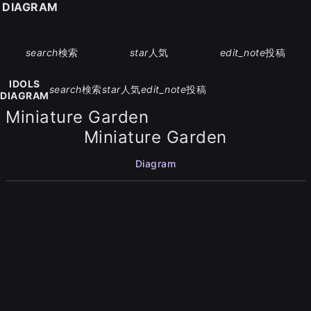
S DIAGRAM
search
検索
star
人気
edit_note
投稿
IDOLS
search
検索
star
人気
edit_note
投稿
DIAGRAM
Miniature Garden
Miniature Garden
Diagram