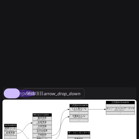
compress
関連項目
arrow_drop_down