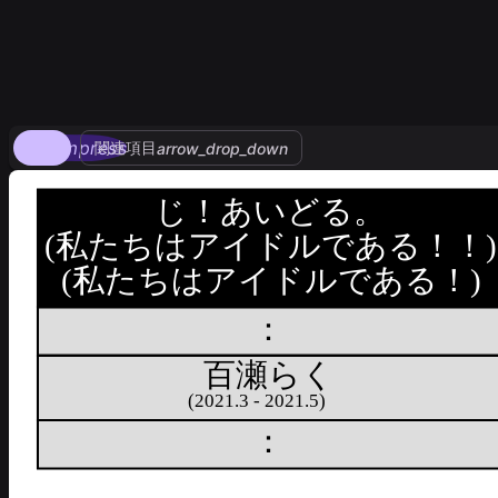
compress
関連項目
arrow_drop_down