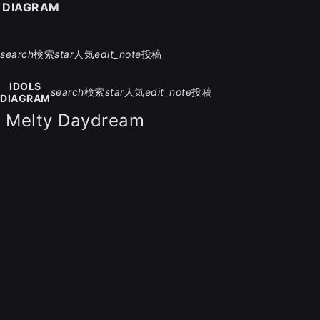
S DIAGRAM
search
検索
star
人気
edit_note
投稿
IDOLS
search
検索
star
人気
edit_note
投稿
DIAGRAM
Melty Daydream