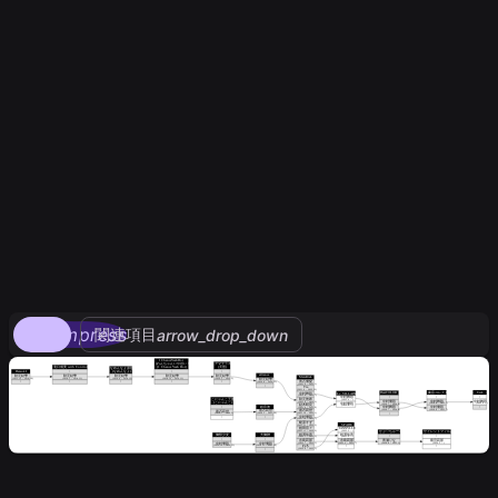
compress
関連項目
arrow_drop_down