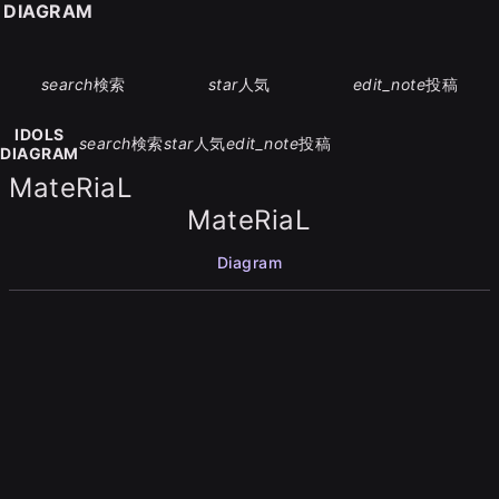
S DIAGRAM
search
検索
star
人気
edit_note
投稿
IDOLS
search
検索
star
人気
edit_note
投稿
DIAGRAM
MateRiaL
MateRiaL
Diagram