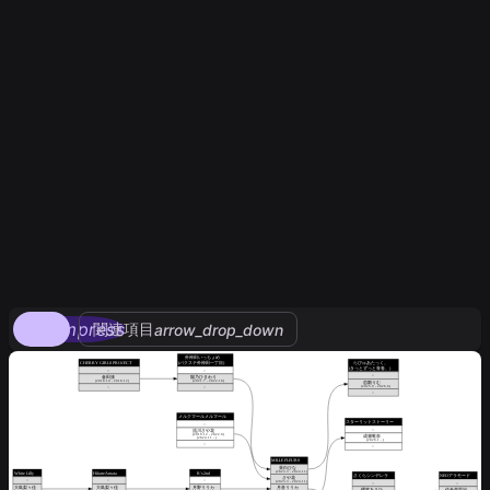
compress
関連項目
arrow_drop_down