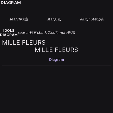
S DIAGRAM
search
検索
star
人気
edit_note
投稿
IDOLS
search
検索
star
人気
edit_note
投稿
DIAGRAM
MILLE FLEURS
MILLE FLEURS
Diagram