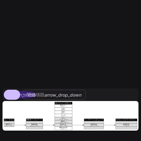
compress
関連項目
arrow_drop_down