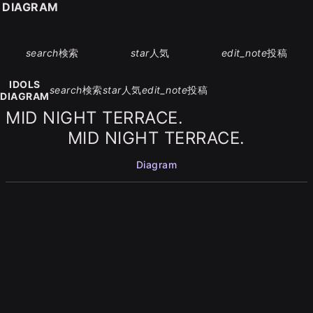
S DIAGRAM
search
検索
star
人気
edit_note
投稿
IDOLS
search
検索
star
人気
edit_note
投稿
DIAGRAM
MID NIGHT TERRACE.
MID NIGHT TERRACE.
Diagram