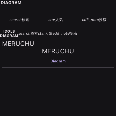
S DIAGRAM
search
検索
star
人気
edit_note
投稿
IDOLS
search
検索
star
人気
edit_note
投稿
DIAGRAM
MERUCHU
MERUCHU
Diagram