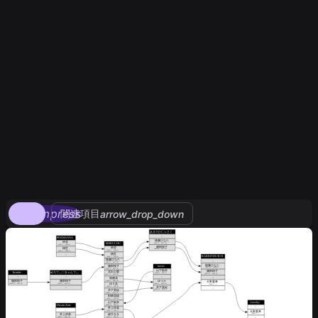
compress
関連項目
arrow_drop_down