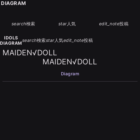
S DIAGRAM
search
検索
star
人気
edit_note
投稿
IDOLS
search
検索
star
人気
edit_note
投稿
DIAGRAM
MAIDEN√DOLL
MAIDEN√DOLL
Diagram