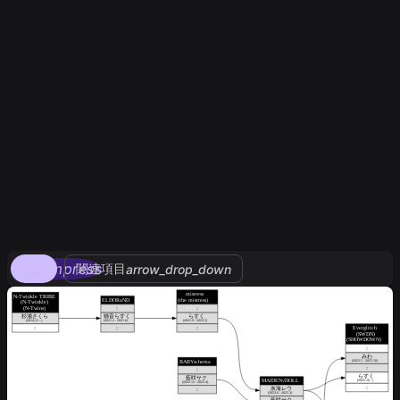
compress
関連項目
arrow_drop_down