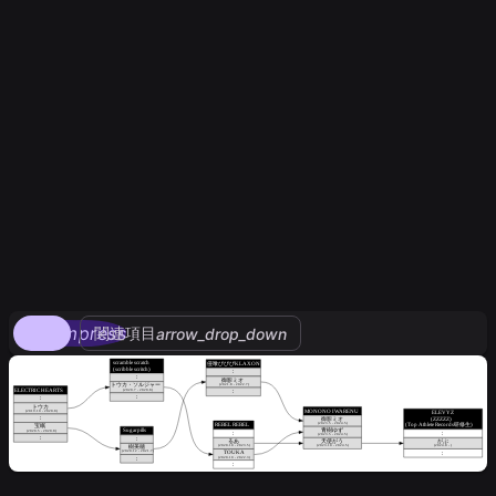
compress
関連項目
arrow_drop_down