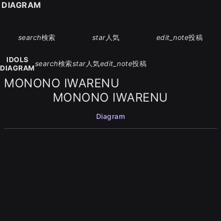
S DIAGRAM
search
検索
star
人気
edit_note
投稿
IDOLS
search
検索
star
人気
edit_note
投稿
DIAGRAM
MONONO IWARENU
MONONO IWARENU
Diagram