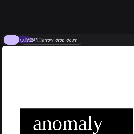
compress
関連項目
arrow_drop_down