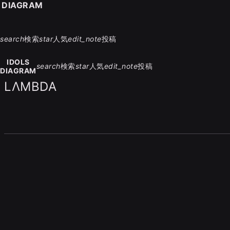
S DIAGRAM
search
検索
star
人気
edit_note
投稿
IDOLS
search
検索
star
人気
edit_note
投稿
DIAGRAM
LΛMBDA